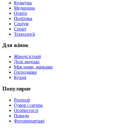
Культура
Медицина
Освіта
Політика
Соціум
Спорт
Технології
Для жінок
Жіночі історії
Долі людські
Між нами, жінками
Господарка
Кухня
Популярне
Рецензії
Гумор і сатира
Особистості
Поради
Фоторепортажі