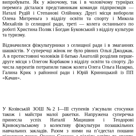
випробувати. Як у жіночому, так і в чоловічому турнірах
перемога дісталася представникам команди підприємців —
Наталі Рудій і Степанові Олійнику. Другі місця вибороли
Олена Митреньга з відділу освіти та спорту і Микола
Михайлів із селищної ради, треті — колега останнього по
роботі Христина Поляк і Богдан Буковський з відділу культури
та туризму.
Відзначилися фізкультурники з селищної ради і в змаганнях
шашкістів. У суперечці жінок не було рівних Ользі Джоджак.
А в протистоянні чоловіків її батько Анатолій розділив перше-
друге місця з Олегом Корбаком з відділу освіти та спорту. До
числа лауреатів потрапили також колега Олега Ольга Назарко,
Галина Крик з районної ради і Юрій Криницький із ПП
«Качан».
У Козівській ЗОШ №2 I—III ступенів з’ясували стосунки
також і майстри малої ракетки. Напружена суперечка
принесла успіх Наталії Мацишин і Теодорові
Кривокульському з колективу фізкультури позашкільних
навчальних закладів. Разом з ними на п’єдестал пошани