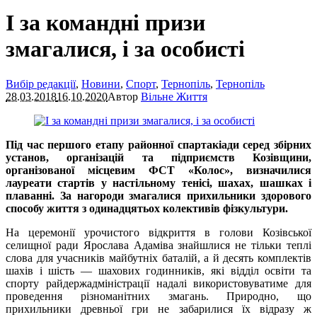
І за командні призи
змагалися, і за особисті
Вибір редакції
,
Новини
,
Спорт
,
Тернопіль
,
Тернопіль
28.03.2018
16.10.2020
Автор
Вільне Життя
Під час першого етапу районної спартакіади серед збірних
установ, організацій та підприємств Козівщини,
організованої місцевим ФСТ «Колос», визначилися
лауреати стартів у настільному тенісі, шахах, шашках і
плаванні. За нагороди змагалися прихильники здорового
способу життя з одинадцятьох колективів фізкультури.
На церемонії урочистого відкриття в голови Козівської
селищної ради Ярослава Адаміва знайшлися не тільки теплі
слова для учасників майбутніх баталій, а й десять комплектів
шахів і шість — шахових годинників, які відділ освіти та
спорту райдержадміністрації надалі використовуватиме для
проведення різноманітних змагань. Природно, що
прихильники древньої гри не забарилися їх відразу ж