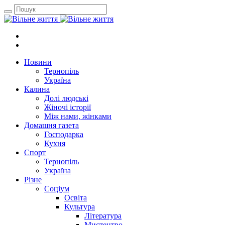
Новини
Тернопіль
Україна
Калина
Долі людські
Жіночі історії
Між нами, жінками
Домашня газета
Господарка
Кухня
Спорт
Тернопіль
Україна
Різне
Соціум
Освіта
Культура
Література
Мистецтво