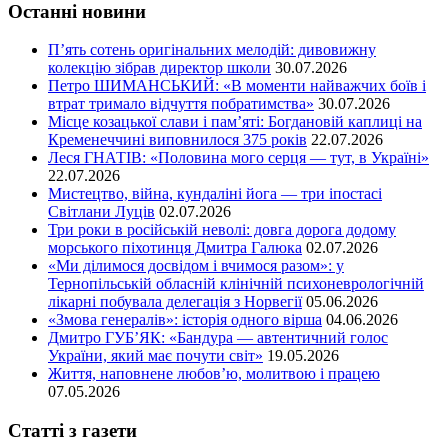
Останні новини
П’ять сотень оригінальних мелодій: дивовижну
колекцію зібрав директор школи
30.07.2026
Петро ШИМАНСЬКИЙ: «В моменти найважчих боїв і
втрат тримало відчуття побратимства»
30.07.2026
Місце козацької слави і пам’яті: Богдановій каплиці на
Кременеччині виповнилося 375 років
22.07.2026
Леся ГНАТІВ: «Половина мого серця — тут, в Україні»
22.07.2026
Мистецтво, війна, кундаліні йога — три іпостасі
Світлани Луців
02.07.2026
Три роки в російській неволі: довга дорога додому
морського піхотинця Дмитра Галюка
02.07.2026
«Ми ділимося досвідом і вчимося разом»: у
Тернопільській обласній клінічній психоневрологічній
лікарні побувала делегація з Норвегії
05.06.2026
«Змова генералів»: історія одного вірша
04.06.2026
Дмитро ГУБ’ЯК: «Бандура — автентичний голос
України, який має почути світ»
19.05.2026
Життя, наповнене любов’ю, молитвою і працею
07.05.2026
Статті з газети