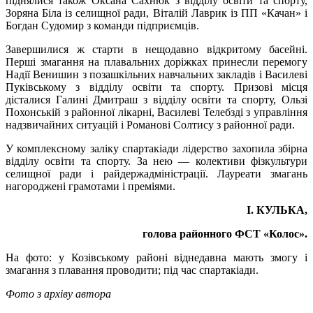
піднялися також Оксана Сахнюк з відділу освіти та спорту,
Зоряна Біла із селищної ради, Віталій Лаврик із ПП «Качан» і
Богдан Судомир з команди підприємців.
Завершилися ж старти в нещодавно відкритому басейні.
Перші змагання на плавальних доріжках принесли перемогу
Надії Венишин з позашкільних навчальних закладів і Василеві
Пуківському з відділу освіти та спорту. Призові місця
дісталися Галині Дмитраш з відділу освіти та спорту, Ользі
Похонській з районної лікарні, Василеві Телебзді з управління
надзвичайних ситуацій і Романові Солтису з районної ради.
У комплексному заліку спартакіади лідерство захопила збірна
відділу освіти та спорту. За нею — колективи фізкультури
селищної ради і райдержадміністрації. Лауреати змагань
нагороджені грамотами і преміями.
І. КУЛЬКА,
голова районного ФСТ «Колос».
На фото: у Козівському районі віднедавна мають змогу і
змагання з плавання проводити; під час спартакіади.
Фото з архіву автора