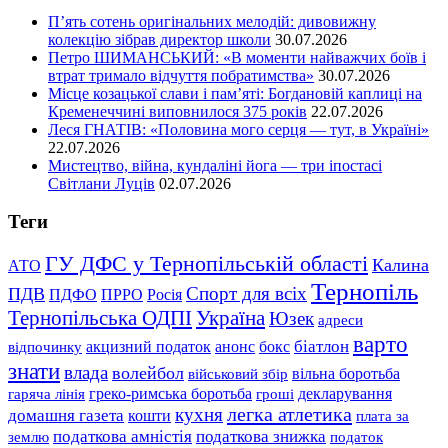
П’ять сотень оригінальних мелодій: дивовижну
колекцію зібрав директор школи
30.07.2026
Петро ШИМАНСЬКИЙ: «В моменти найважчих боїв і
втрат тримало відчуття побратимства»
30.07.2026
Місце козацької слави і пам’яті: Богдановій каплиці на
Кременеччині виповнилося 375 років
22.07.2026
Леся ГНАТІВ: «Половина мого серця — тут, в Україні»
22.07.2026
Мистецтво, війна, кундаліні йога — три іпостасі
Світлани Луців
02.07.2026
Теги
ГУ ДФС у Тернопільській області
Калина
АТО
Тернопіль
Спорт для всіх
ПДВ
ПДФО
ПРРО
Росія
Тернопільська ОДПІ
Україна
Юзек
адреси
варто
біатлон
акцизний податок
анонс
бокс
відпочинку
знати
влада
волейбол
вільна боротьба
військовий збір
гаряча лінія
греко-римська боротьба
гроші
декларування
легка атлетика
кухня
домашня газета
кошти
плата за
податкова знижка
податкова амністія
землю
податок