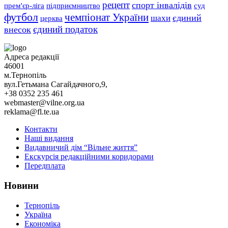
рецепт
спорт інвалідів
підприємництво
прем'єр-ліга
суд
футбол
чемпіонат України
єдиний
шахи
церква
єдиний податок
внесок
Адреса редакції
46001
м.Тернопіль
вул.Гетьмана Сагайдачного,9,
+38 0352 235 461
webmaster@vilne.org.ua
reklama@fl.te.ua
Контакти
Наші видання
Видавничий дім “Вільне життя”
Екскурсія редакційними коридорами
Передплата
Новини
Тернопіль
Україна
Економіка