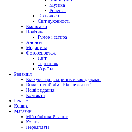
Музика
Рецензії
Технології
Світ духовності
Економіка
Політика
Гумор і сатира
Анонси
Медицина
Фоторепортаж
Світ
Тернопіль
Україна
Редакція
Екскурсія редакційними коридорами
Видавничий дім “Вільне життя”
Наші видання
Контакти
Реклама
Кошик
Магазин
Мій обліковий запис
Кошик
Передплата