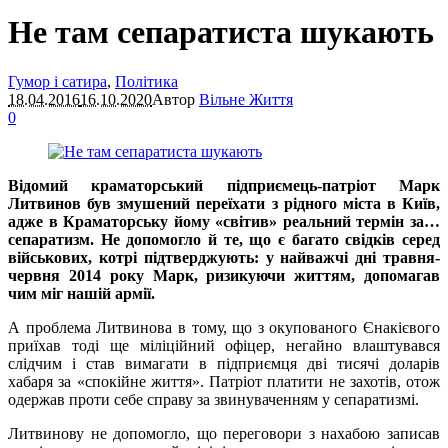
Не там сепаратиста шукають
Гумор і сатира
,
Політика
18.04.2016
16.10.2020
Автор
Вільне Життя
0
Відомий краматорський підприємець-патріот Марк
Литвинов був змушений переїхати з рідного міста в Київ,
адже в Краматорську йому «світив» реальний термін за…
сепаратизм. Не допомогло й те, що є багато свідків серед
військових, котрі підтверджують: у найважчі дні травня-
червня 2014 року Марк, ризикуючи життям, допомагав
чим міг нашій армії.
А проблема Литвинова в тому, що з окупованого Єнакієвого
приїхав тоді ще міліційний офіцер, негайно влаштувався
слідчим і став вимагати в підприємця дві тисячі доларів
хабаря за «спокійне життя». Патріот платити не захотів, отож
одержав проти себе справу за звинуваченням у сепаратизмі.
Литвинову не допомогло, що переговори з нахабою записав