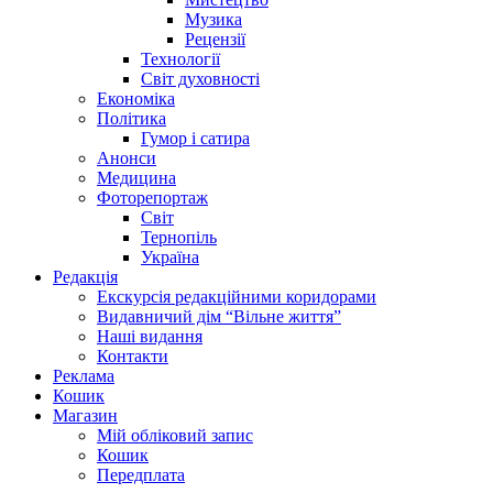
Музика
Рецензії
Технології
Світ духовності
Економіка
Політика
Гумор і сатира
Анонси
Медицина
Фоторепортаж
Світ
Тернопіль
Україна
Редакція
Екскурсія редакційними коридорами
Видавничий дім “Вільне життя”
Наші видання
Контакти
Реклама
Кошик
Магазин
Мій обліковий запис
Кошик
Передплата