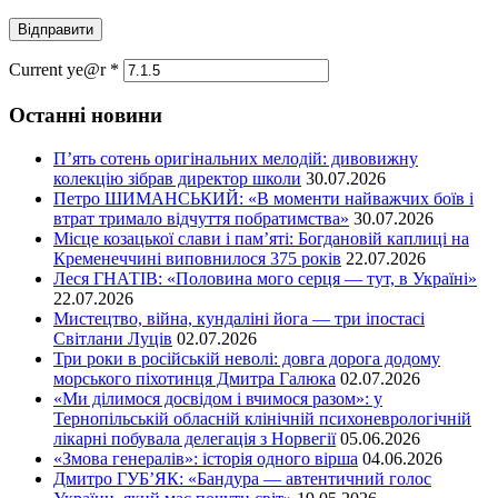
Current ye@r
*
Останні новини
П’ять сотень оригінальних мелодій: дивовижну
колекцію зібрав директор школи
30.07.2026
Петро ШИМАНСЬКИЙ: «В моменти найважчих боїв і
втрат тримало відчуття побратимства»
30.07.2026
Місце козацької слави і пам’яті: Богдановій каплиці на
Кременеччині виповнилося 375 років
22.07.2026
Леся ГНАТІВ: «Половина мого серця — тут, в Україні»
22.07.2026
Мистецтво, війна, кундаліні йога — три іпостасі
Світлани Луців
02.07.2026
Три роки в російській неволі: довга дорога додому
морського піхотинця Дмитра Галюка
02.07.2026
«Ми ділимося досвідом і вчимося разом»: у
Тернопільській обласній клінічній психоневрологічній
лікарні побувала делегація з Норвегії
05.06.2026
«Змова генералів»: історія одного вірша
04.06.2026
Дмитро ГУБ’ЯК: «Бандура — автентичний голос