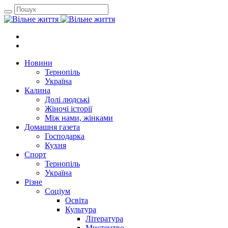
Новини
Тернопіль
Україна
Калина
Долі людські
Жіночі історії
Між нами, жінками
Домашня газета
Господарка
Кухня
Спорт
Тернопіль
Україна
Різне
Соціум
Освіта
Культура
Література
Мистецтво