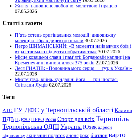
України, який має почути світ»
19.05.2026
Життя, наповнене любов’ю, молитвою і працею
07.05.2026
Статті з газети
П’ять сотень оригінальних мелодій: дивовижну
колекцію зібрав директор школи
30.07.2026
Петро ШИМАНСЬКИЙ: «В моменти найважчих боїв і
втрат тримало відчуття побратимства»
30.07.2026
Місце козацької слави і пам’яті: Богдановій каплиці на
Кременеччині виповнилося 375 років
22.07.2026
Леся ГНАТІВ: «Половина мого серця — тут, в Україні»
22.07.2026
Мистецтво, війна, кундаліні йога — три іпостасі
Світлани Луців
02.07.2026
Теги
ГУ ДФС у Тернопільській області
Калина
АТО
Тернопіль
Спорт для всіх
ПДВ
ПДФО
ПРРО
Росія
Тернопільська ОДПІ
Україна
Юзек
адреси
варто
біатлон
акцизний податок
анонс
бокс
відпочинку