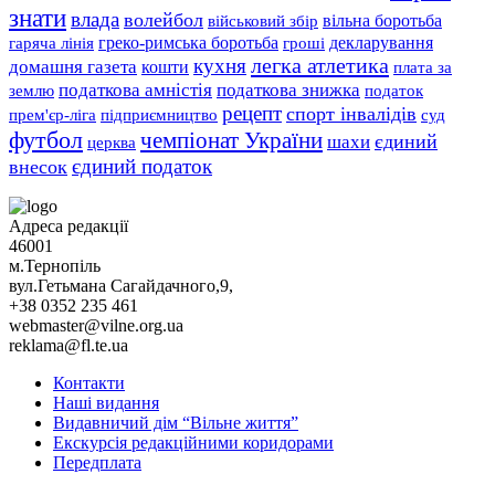
знати
влада
волейбол
вільна боротьба
військовий збір
гаряча лінія
греко-римська боротьба
гроші
декларування
легка атлетика
кухня
домашня газета
кошти
плата за
податкова знижка
податкова амністія
землю
податок
рецепт
спорт інвалідів
підприємництво
прем'єр-ліга
суд
футбол
чемпіонат України
єдиний
шахи
церква
єдиний податок
внесок
Адреса редакції
46001
м.Тернопіль
вул.Гетьмана Сагайдачного,9,
+38 0352 235 461
webmaster@vilne.org.ua
reklama@fl.te.ua
Контакти
Наші видання
Видавничий дім “Вільне життя”
Екскурсія редакційними коридорами
Передплата