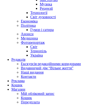
Музика
Рецензії
Технології
Світ духовності
Економіка
Політика
Гумор і сатира
Анонси
Медицина
Фоторепортаж
Світ
Тернопіль
Україна
Редакція
Екскурсія редакційними коридорами
Видавничий дім “Вільне життя”
Наші видання
Контакти
Реклама
Кошик
Магазин
Мій обліковий запис
Кошик
Передплата