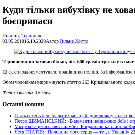
Куди тільки вибухівку не хова
боєприпаси
Новини
,
Тернопіль
03.05.2018
16.10.2020
Автор
Вільне Життя
Тернополянин заховав більш, ніж 600 грамів тротилу в пакет
Ці факти задокументували працівники поліції. За інформацією в
Обом чоловікам інкримінують статтю 263 Кримінального кодек
Фото з вільних джерел
Останні новини
П’ять сотень оригінальних мелодій: дивовижну колекцію 
Петро ШИМАНСЬКИЙ: «В моменти найважчих боїв і втра
Місце козацької слави і пам’яті: Богдановій каплиці на 
Леся ГНАТІВ: «Половина мого серця — тут, в Україні»
22