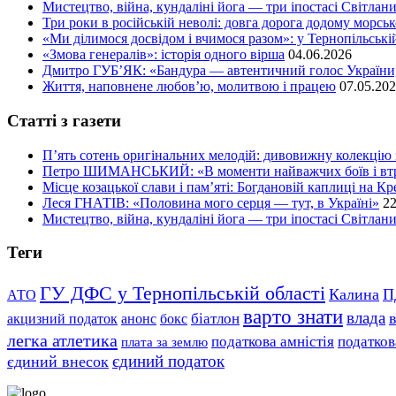
Мистецтво, війна, кундаліні йога — три іпостасі Світлан
Три роки в російській неволі: довга дорога додому морс
«Ми ділимося досвідом і вчимося разом»: у Тернопільській
«Змова генералів»: історія одного вірша
04.06.2026
Дмитро ГУБ’ЯК: «Бандура — автентичний голос України,
Життя, наповнене любов’ю, молитвою і працею
07.05.20
Статті з газети
П’ять сотень оригінальних мелодій: дивовижну колекцію 
Петро ШИМАНСЬКИЙ: «В моменти найважчих боїв і втра
Місце козацької слави і пам’яті: Богдановій каплиці на 
Леся ГНАТІВ: «Половина мого серця — тут, в Україні»
22
Мистецтво, війна, кундаліні йога — три іпостасі Світлан
Теги
ГУ ДФС у Тернопільській області
Калина
П
АТО
варто знати
влада
біатлон
акцизний податок
анонс
бокс
легка атлетика
податков
податкова амністія
плата за землю
єдиний податок
єдиний внесок