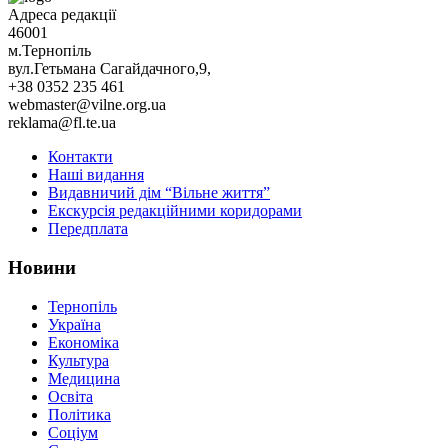
Адреса редакції
46001
м.Тернопіль
вул.Гетьмана Сагайдачного,9,
+38 0352 235 461
webmaster@vilne.org.ua
reklama@fl.te.ua
Контакти
Наші видання
Видавничий дім “Вільне життя”
Екскурсія редакційними коридорами
Передплата
Новини
Тернопіль
Україна
Економіка
Культура
Медицина
Освіта
Політика
Соціум