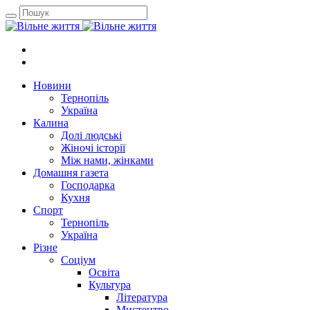
Новини
Тернопіль
Україна
Калина
Долі людські
Жіночі історії
Між нами, жінками
Домашня газета
Господарка
Кухня
Спорт
Тернопіль
Україна
Різне
Соціум
Освіта
Культура
Література
Мистецтво