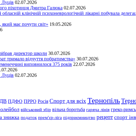
и Луців
02.07.2026
ького піхотинця Дмитра Галюка
02.07.2026
 обласній клінічній психоневрологічній лікарні побувала делегац
 який має почути світ»
19.05.2026
26
зібрав директор школи
30.07.2026
т тримало відчуття побратимства»
30.07.2026
Кременеччині виповнилося 375 років
22.07.2026
.07.2026
и Луців
02.07.2026
Тернопіль
Терн
Спорт для всіх
ДВ
ПДФО
ПРРО
Росія
волейбол
вільна боротьба
гаряча лінія
греко-римсь
військовий збір
рецепт
а знижка
спорт інв
підприємництво
податок
прем'єр-ліга