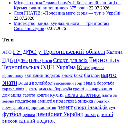
Місце козацької слави і пам’яті: Богдановій каплиці на
Кременеччині виповнилося 375 років
22.07.2026
Леся ГНАТІВ: «Половина мого серця — тут, в Україні»
22.07.2026
Мистецтво, війна, кундаліні йога — три іпостасі
Світлани Луців
02.07.2026
Теги
ГУ ДФС у Тернопільській області
Калина
АТО
Тернопіль
Спорт для всіх
ПДВ
ПДФО
ПРРО
Росія
Тернопільська ОДПІ
Україна
Юзек
адреси
варто
біатлон
акцизний податок
анонс
бокс
відпочинку
знати
влада
волейбол
вільна боротьба
військовий збір
гаряча лінія
греко-римська боротьба
гроші
декларування
легка атлетика
кухня
домашня газета
кошти
плата за
податкова знижка
податкова амністія
землю
податок
рецепт
спорт інвалідів
підприємництво
прем'єр-ліга
суд
футбол
чемпіонат України
єдиний
шахи
церква
єдиний податок
внесок