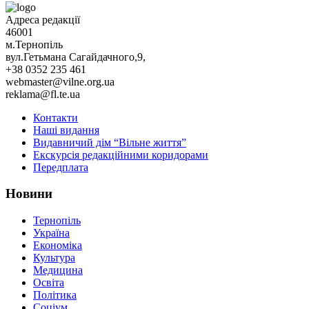
Адреса редакції
46001
м.Тернопіль
вул.Гетьмана Сагайдачного,9,
+38 0352 235 461
webmaster@vilne.org.ua
reklama@fl.te.ua
Контакти
Наші видання
Видавничий дім “Вільне життя”
Екскурсія редакційними коридорами
Передплата
Новини
Тернопіль
Україна
Економіка
Культура
Медицина
Освіта
Політика
Соціум