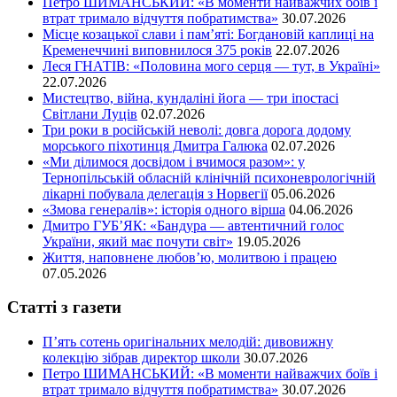
Петро ШИМАНСЬКИЙ: «В моменти найважчих боїв і
втрат тримало відчуття побратимства»
30.07.2026
Місце козацької слави і пам’яті: Богдановій каплиці на
Кременеччині виповнилося 375 років
22.07.2026
Леся ГНАТІВ: «Половина мого серця — тут, в Україні»
22.07.2026
Мистецтво, війна, кундаліні йога — три іпостасі
Світлани Луців
02.07.2026
Три роки в російській неволі: довга дорога додому
морського піхотинця Дмитра Галюка
02.07.2026
«Ми ділимося досвідом і вчимося разом»: у
Тернопільській обласній клінічній психоневрологічній
лікарні побувала делегація з Норвегії
05.06.2026
«Змова генералів»: історія одного вірша
04.06.2026
Дмитро ГУБ’ЯК: «Бандура — автентичний голос
України, який має почути світ»
19.05.2026
Життя, наповнене любов’ю, молитвою і працею
07.05.2026
Статті з газети
П’ять сотень оригінальних мелодій: дивовижну
колекцію зібрав директор школи
30.07.2026
Петро ШИМАНСЬКИЙ: «В моменти найважчих боїв і
втрат тримало відчуття побратимства»
30.07.2026