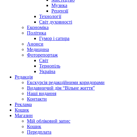
Музика
Рецензії
Технології
Світ духовності
Економіка
Політика
Гумор і сатира
Анонси
Медицина
Фоторепортаж
Світ
Тернопіль
Україна
Редакція
Екскурсія редакційними коридорами
Видавничий дім “Вільне життя”
Наші видання
Контакти
Реклама
Кошик
Магазин
Мій обліковий запис
Кошик
Передплата