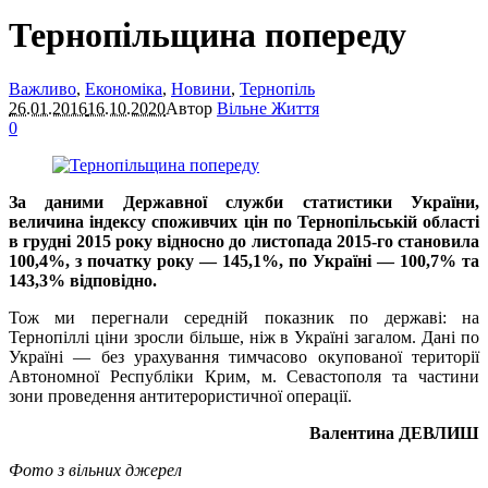
Тернопільщина попереду
Важливо
,
Економіка
,
Новини
,
Тернопіль
26.01.2016
16.10.2020
Автор
Вільне Життя
0
За даними Державної служби статистики України,
величина індексу споживчих цін по Тернопільській області
в грудні 2015 року відносно до листопада 2015-го становила
100,4%, з початку року — 145,1%, по Україні — 100,7% та
143,3% відповідно.
Тож ми перегнали середній показник по державі: на
Тернопіллі ціни зросли більше, ніж в Україні загалом. Дані по
Україні — без урахування тимчасово окупованої території
Автономної Республіки Крим, м. Севастополя та частини
зони проведення антитерористичної операції.
Валентина ДЕВЛИШ
Фото з вільних джерел