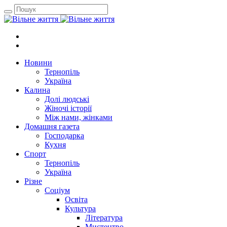
Новини
Тернопіль
Україна
Калина
Долі людські
Жіночі історії
Між нами, жінками
Домашня газета
Господарка
Кухня
Спорт
Тернопіль
Україна
Різне
Соціум
Освіта
Культура
Література
Мистецтво