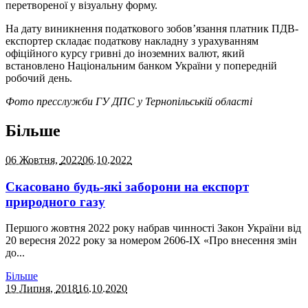
перетвореної у візуальну форму.
На дату виникнення податкового зобов’язання платник ПДВ-
експортер складає податкову накладну з урахуванням
офіційного курсу гривні до іноземних валют, який
встановлено Національним банком України у попередній
робочий день.
Фото пресслужби ГУ ДПС у Тернопільській області
Більше
06 Жовтня,
2022
06.10.2022
Скасовано будь-які заборони на експорт
природного газу
Першого жовтня 2022 року набрав чинності Закон України від
20 вересня 2022 року за номером 2606-IX «Про внесення змін
до...
Більше
19 Липня,
2018
16.10.2020