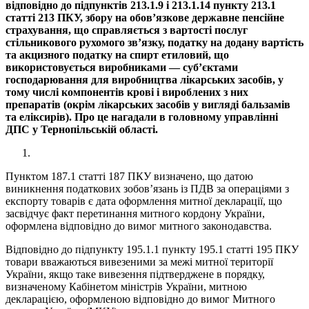
відповідно до підпунктів 213.1.9 і 213.1.14 пункту 213.1
статті 213 ПКУ, збору на обов’язкове державне пенсійне
страхування, що справляється з вартості послуг
стільникового рухомого зв’язку, податку на додану вартість
та акцизного податку на спирт етиловий, що
використовується виробниками — суб’єктами
господарювання для виробництва лікарських засобів, у
тому числі компонентів крові і вироблених з них
препаратів (окрім лікарських засобів у вигляді бальзамів
та еліксирів). Про це нагадали в головному управлінні
ДПС у Тернопільській області.
Пунктом 187.1 статті 187 ПКУ визначено, що датою
виникнення податкових зобов’язань із ПДВ за операціями з
експорту товарів є дата оформлення митної декларації, що
засвідчує факт перетинання митного кордону України,
оформлена відповідно до вимог митного законодавства.
Відповідно до підпункту 195.1.1 пункту 195.1 статті 195 ПКУ
товари вважаються вивезеними за межі митної території
України, якщо таке вивезення підтверджене в порядку,
визначеному Кабінетом міністрів України, митною
декларацією, оформленою відповідно до вимог Митного