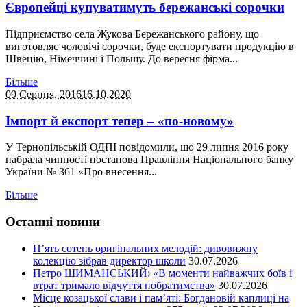
Європейці купуватимуть бережанські сорочки
Підприємство села Жукова Бережанського району, що
виготовляє чоловічі сорочки, буде експортувати продукцію в
Швецію, Німеччині і Польщу. До вересня фірма...
Більше
09 Серпня,
2016
16.10.2020
Імпорт й експорт тепер – «по-новому»
У Тернопільській ОДПІ повідомили, що 29 липня 2016 року
набрала чинності постанова Правління Національного банку
України № 361 «Про внесення...
Більше
Останні новини
П’ять сотень оригінальних мелодій: дивовижну
колекцію зібрав директор школи
30.07.2026
Петро ШИМАНСЬКИЙ: «В моменти найважчих боїв і
втрат тримало відчуття побратимства»
30.07.2026
Місце козацької слави і пам’яті: Богдановій каплиці на