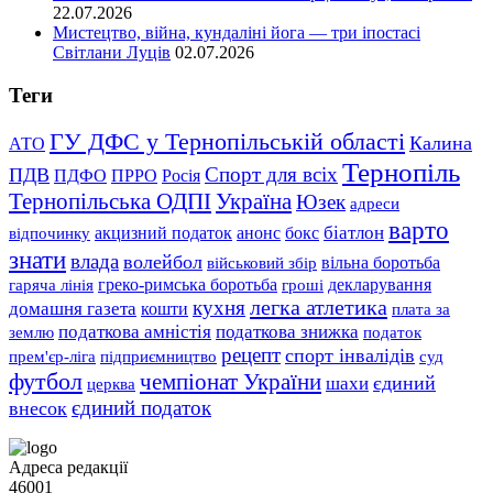
22.07.2026
Мистецтво, війна, кундаліні йога — три іпостасі
Світлани Луців
02.07.2026
Теги
ГУ ДФС у Тернопільській області
Калина
АТО
Тернопіль
Спорт для всіх
ПДВ
ПДФО
ПРРО
Росія
Тернопільська ОДПІ
Україна
Юзек
адреси
варто
біатлон
акцизний податок
анонс
бокс
відпочинку
знати
влада
волейбол
вільна боротьба
військовий збір
гаряча лінія
греко-римська боротьба
гроші
декларування
легка атлетика
кухня
домашня газета
кошти
плата за
податкова знижка
податкова амністія
землю
податок
рецепт
спорт інвалідів
підприємництво
прем'єр-ліга
суд
футбол
чемпіонат України
єдиний
шахи
церква
єдиний податок
внесок
Адреса редакції
46001