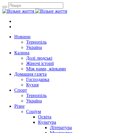
Новини
Тернопіль
Україна
Калина
Долі людські
Жіночі історії
Між нами, жінками
Домашня газета
Господарка
Кухня
Спорт
Тернопіль
Україна
Різне
Соціум
Освіта
Культура
Література
Мистецтво