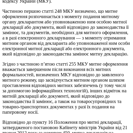
кодексу України (МКУ).
Частиною першою статті 248 МКУ визначено, що митне
оформлення розпочинається з моменту подання митному
органу декларантом або уповноваженою ним особою митної
декларації або документа, який відповідно до законодавства її
замінює, та документів, необхідних для митного оформлення,
а в разі електронного декларування — з моменту отримання
митним органом від декларанта або уповноваженої ним особи
електронної митної декларації або електронного документа,
який відповідно до законодавства замінює митну декларацію.
Згідно з частиною п’ятою статті 255 МКУ митне оформлення
вважається завершеним після виконання всіх митних
формальностей, визначених МКУ відповідно до заявленого
митного режиму, що засвідчується митним органом шляхом
проставлення відповідних митних забезпечень (у тому числі
за допомогою інформаційних технологій), інших відміток на
митній декларації або документі, який відповідно до
законодавства її замінює, а також на товаросупровідних та
товарно-транспортних документах у разі їх подання на
паперовому носії.
Відповідно до пункту 16 Положення про митні декларації,
затвердженого постановою Кабінету міністрів України від 21
травня 2012 року за номером 450, митна декларація на