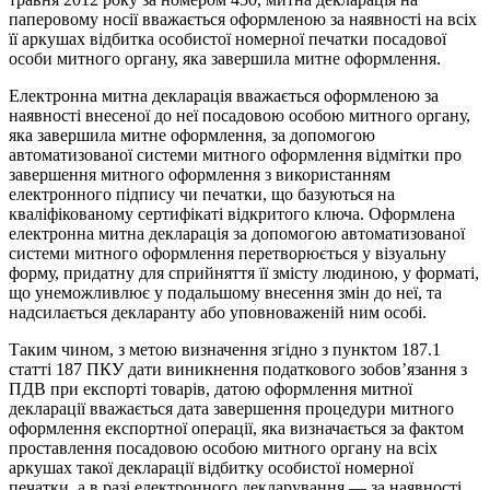
паперовому носії вважається оформленою за наявності на всіх
її аркушах відбитка особистої номерної печатки посадової
особи митного органу, яка завершила митне оформлення.
Електронна митна декларація вважається оформленою за
наявності внесеної до неї посадовою особою митного органу,
яка завершила митне оформлення, за допомогою
автоматизованої системи митного оформлення відмітки про
завершення митного оформлення з використанням
електронного підпису чи печатки, що базуються на
кваліфікованому сертифікаті відкритого ключа. Оформлена
електронна митна декларація за допомогою автоматизованої
системи митного оформлення перетворюється у візуальну
форму, придатну для сприйняття її змісту людиною, у форматі,
що унеможливлює у подальшому внесення змін до неї, та
надсилається декларанту або уповноваженій ним особі.
Таким чином, з метою визначення згідно з пунктом 187.1
статті 187 ПКУ дати виникнення податкового зобов’язання з
ПДВ при експорті товарів, датою оформлення митної
декларації вважається дата завершення процедури митного
оформлення експортної операції, яка визначається за фактом
проставлення посадовою особою митного органу на всіх
аркушах такої декларації відбитку особистої номерної
печатки, а в разі електронного декларування — за наявності