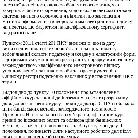
внесеної до неї посадовою особою митного органу, яка
завершила митне оформлення, за допомогою автоматизованої
системи митного оформлення відмітки про завершення
митного оформлення з використанням електронного підпису
чи печатки, що базуються на кваліфікованому сертифікаті
відкритого ключа.
Пунктом 201.1 статті 201 ПКУ визначено, що на дату
виникнення податкових зобов’язань платник податку
зобов’язаний скласти податкову накладну в електронній формі
з дотриманням умови щодо реєстрації у порядку, визначеному
законодавством, кваліфікованого електронного підпису
уповноваженої платником особи та зареєструвати її в
Єдиному реєстрі податкових накладних у встановлений ПКУ
термін.
Відповідно до пункту 10 положення про встановлення
офіційного курсу гривні до іноземних валют та розрахунку
довідкового значення курсу гривні до долара США й облікової
ціни банківських металів, затвердженого постановою
Правління Національного банку України, офіційний курс
гривні до іноземних валют та облікова ціна банківських
металів, зазначені в підпунктах 1 та 3 пункту 5 розділу II
положення, починають діяти наступного робочого дня після
дня встановлення та/або розрахунку.