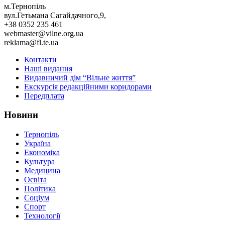
м.Тернопіль
вул.Гетьмана Сагайдачного,9,
+38 0352 235 461
webmaster@vilne.org.ua
reklama@fl.te.ua
Контакти
Наші видання
Видавничий дім “Вільне життя”
Екскурсія редакційними коридорами
Передплата
Новини
Тернопіль
Україна
Економіка
Культура
Медицина
Освіта
Політика
Соціум
Спорт
Технології