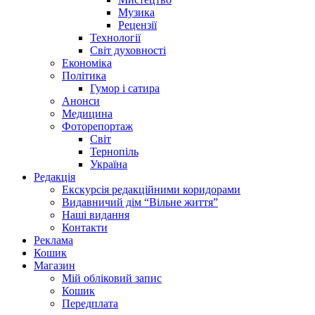
Музика
Рецензії
Технології
Світ духовності
Економіка
Політика
Гумор і сатира
Анонси
Медицина
Фоторепортаж
Світ
Тернопіль
Україна
Редакція
Екскурсія редакційними коридорами
Видавничий дім “Вільне життя”
Наші видання
Контакти
Реклама
Кошик
Магазин
Мій обліковий запис
Кошик
Передплата