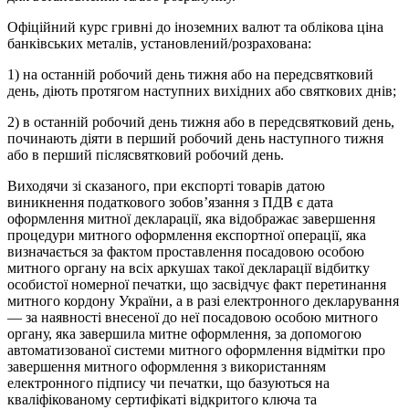
Офіційний курс гривні до іноземних валют та облікова ціна
банківських металів, установлений/розрахована:
1) на останній робочий день тижня або на передсвятковий
день, діють протягом наступних вихідних або святкових днів;
2) в останній робочий день тижня або в передсвятковий день,
починають діяти в перший робочий день наступного тижня
або в перший післясвятковий робочий день.
Виходячи зі сказаного, при експорті товарів датою
виникнення податкового зобов’язання з ПДВ є дата
оформлення митної декларації, яка відображає завершення
процедури митного оформлення експортної операції, яка
визначається за фактом проставлення посадовою особою
митного органу на всіх аркушах такої декларації відбитку
особистої номерної печатки, що засвідчує факт перетинання
митного кордону України, а в разі електронного декларування
— за наявності внесеної до неї посадовою особою митного
органу, яка завершила митне оформлення, за допомогою
автоматизованої системи митного оформлення відмітки про
завершення митного оформлення з використанням
електронного підпису чи печатки, що базуються на
кваліфікованому сертифікаті відкритого ключа та