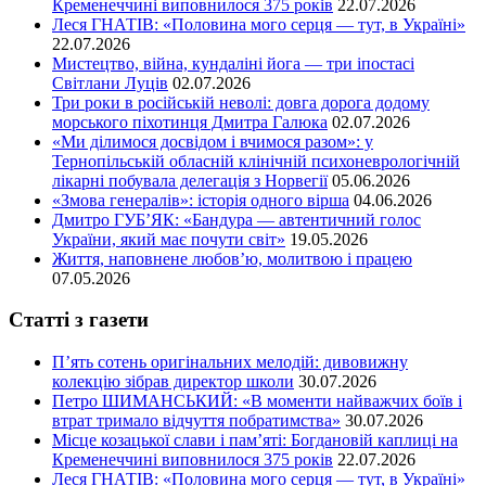
Кременеччині виповнилося 375 років
22.07.2026
Леся ГНАТІВ: «Половина мого серця — тут, в Україні»
22.07.2026
Мистецтво, війна, кундаліні йога — три іпостасі
Світлани Луців
02.07.2026
Три роки в російській неволі: довга дорога додому
морського піхотинця Дмитра Галюка
02.07.2026
«Ми ділимося досвідом і вчимося разом»: у
Тернопільській обласній клінічній психоневрологічній
лікарні побувала делегація з Норвегії
05.06.2026
«Змова генералів»: історія одного вірша
04.06.2026
Дмитро ГУБ’ЯК: «Бандура — автентичний голос
України, який має почути світ»
19.05.2026
Життя, наповнене любов’ю, молитвою і працею
07.05.2026
Статті з газети
П’ять сотень оригінальних мелодій: дивовижну
колекцію зібрав директор школи
30.07.2026
Петро ШИМАНСЬКИЙ: «В моменти найважчих боїв і
втрат тримало відчуття побратимства»
30.07.2026
Місце козацької слави і пам’яті: Богдановій каплиці на
Кременеччині виповнилося 375 років
22.07.2026
Леся ГНАТІВ: «Половина мого серця — тут, в Україні»